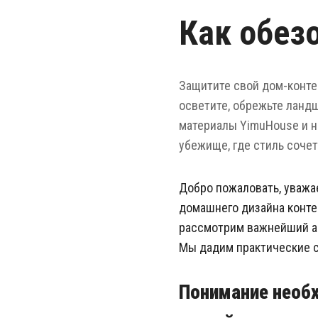
Как обез
Защитите свой дом-конте
осветите, обрежьте ланд
материалы YimuHouse и н
убежище, где стиль сочет
Добро пожаловать, уважа
домашнего дизайна конте
рассмотрим важнейший ас
Мы дадим практические с
Понимание необх