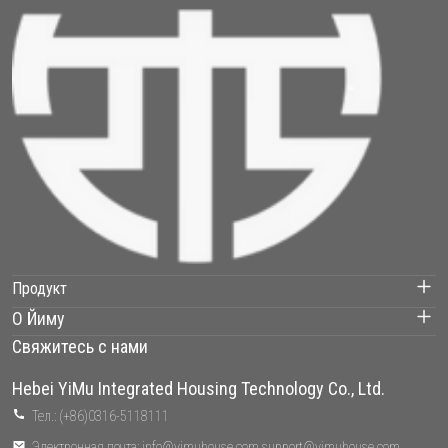
Продукт
О Йиму
Контейнерный дом
Свяжитесь с нами
Наши проекты
Сборный дом
Hebei YiMu Integrated Housing Technology Co., Ltd.
О нас
Тел.: (+86)0316-5118111
Легкая стальная вилла
Электронная почта: info@yimuhouse.com support@yimuhouse.com