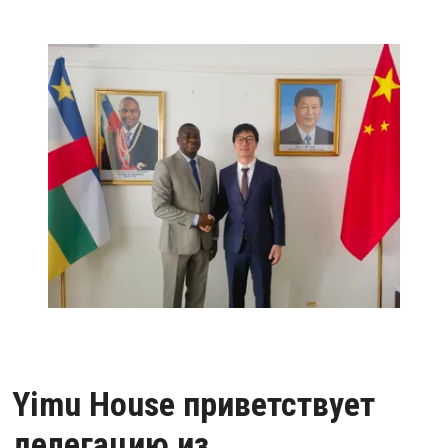
Yimu House приветствует
делегацию из