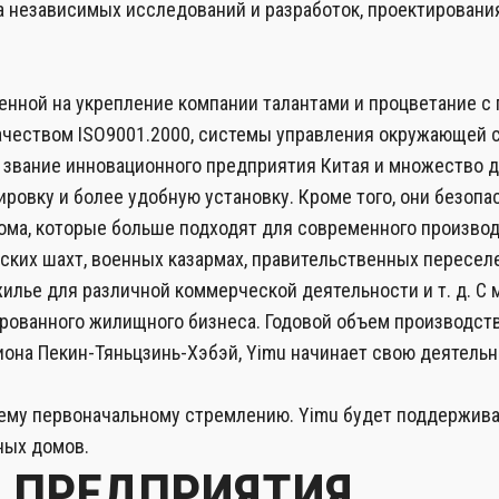
ка независимых исследований и разработок, проектировани
енной на укрепление компании талантами и процветание с
ачеством ISO9001.2000, системы управления окружающей с
л звание инновационного предприятия Китая и множество д
овку и более удобную установку. Кроме того, они безопа
ома, которые больше подходят для современного производ
ских шахт, военных казармах, правительственных пересел
лье для различной коммерческой деятельности и т. д. С 
ованного жилищного бизнеса. Годовой объем производств
она Пекин-Тяньцзинь-Хэбэй, Yimu начинает свою деятельно
оему первоначальному стремлению. Yimu будет поддержива
ных домов.
 ПРЕДПРИЯТИЯ