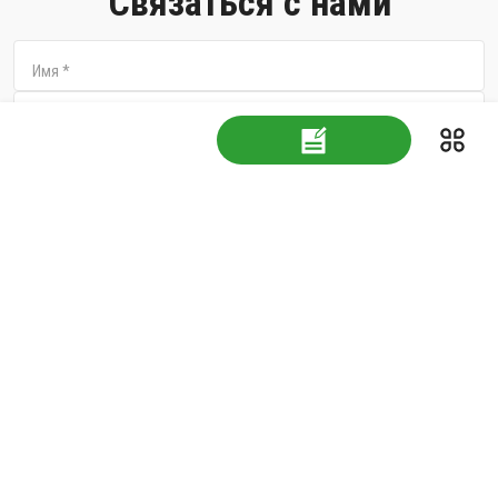
Связаться с нами
Имя
*
Электронная почта
*
Страна/регион
Номер телефона
Сообщение
*