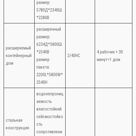
размер:
5780Д*2340Ш
*2280В
расширенный
размер:
6234Д*5800Ш
расширяемый
*2540В
4 рабочих + 30
контейнерный
2/40HC
размер
минут=1 дом
дом
пакета:
2200L*5800W*
2540H
водонепрониц
аемость
влагостойкий
сейсмостойко
стальная
сть
конструкция
сопротивлени