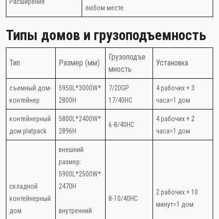
Расширение
любом месте
Типы домов и грузоподъемность
Грузоподъе
Тип
Размер (мм)
Установка
мность
съемный дом-
5950L*3000W*
7/20GP
4 рабочих + 3
контейнер
2800H
17/40HC
часа=1 дом
контейнерный
5800L*2400W*
4 рабочих + 2
6-8/40HC
дом platpack
2896H
часа=1 дом
внешний
размер:
5900L*2500W*
складной
2470H
2 рабочих + 10
контейнерный
8-10/40HC
минут=1 дом
дом
внутренний