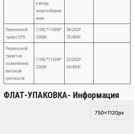
е ветру
энергосбереж
ение
Переносной
1100L*1100W*
28/20GP
туалет EPS
2300H
70/40HC
Переносной
туалет из
1150L*1150W*
22/20GP
полиэтилена
2300H
54/40HC
высокой
плотности
ФЛАТ-УПАКОВКА- Информация