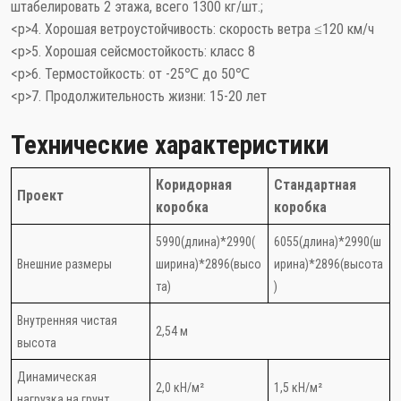
штабелировать 2 этажа, всего 1300 кг/шт.;
<р>4. Хорошая ветроустойчивость: скорость ветра ≤120 км/ч
<р>5. Хорошая сейсмостойкость: класс 8
<р>6. Термостойкость: от -25℃ до 50℃
<р>7. Продолжительность жизни: 15-20 лет
Технические характеристики
Коридорная
Стандартная
Проект
коробка
коробка
5990(длина)*2990(
6055(длина)*2990(ш
Внешние размеры
ширина)*2896(высо
ирина)*2896(высота
та)
)
Внутренняя чистая
2,54 м
высота
Динамическая
2,0 кН/м²
1,5 кН/м²
нагрузка на грунт